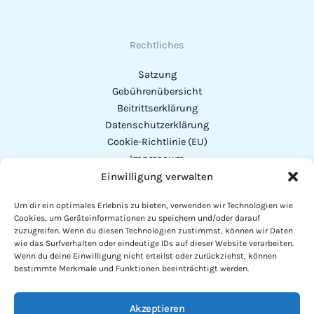
Rechtliches
Satzung
Gebührenübersicht
Beitrittserklärung
Datenschutzerklärung
Cookie-Richtlinie (EU)
Impressum
Einwilligung verwalten
Addresse
Um dir ein optimales Erlebnis zu bieten, verwenden wir Technologien wie
Cookies, um Geräteinformationen zu speichern und/oder darauf
Vorstand:
Michael Herrler
zuzugreifen. Wenn du diesen Technologien zustimmst, können wir Daten
Alexander-von-Humboldt-Str. 23
wie das Surfverhalten oder eindeutige IDs auf dieser Website verarbeiten.
Wenn du deine Einwilligung nicht erteilst oder zurückziehst, können
94327 Bogen
bestimmte Merkmale und Funktionen beeinträchtigt werden.
Telefon
: 0151 - 64 51 61 60
Akzeptieren
Mail: info@fischereiverein-parkstetten.de