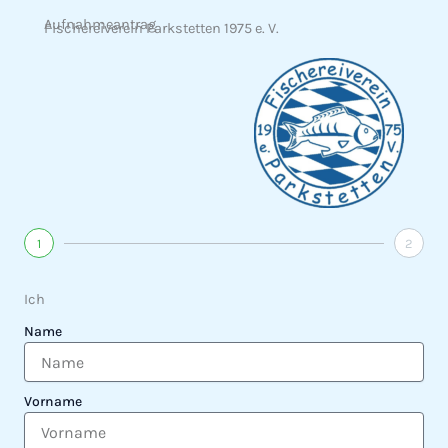
Aufnahmeantrag
Fischereiverein Parkstetten 1975 e. V.
1
2
Ich
Name
Vorname