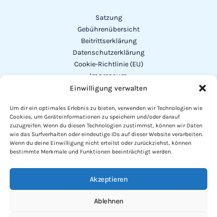
Satzung
Gebührenübersicht
Beitrittserklärung
Datenschutzerklärung
Cookie-Richtlinie (EU)
Impressum
Einwilligung verwalten
Addresse
Um dir ein optimales Erlebnis zu bieten, verwenden wir Technologien wie
Cookies, um Geräteinformationen zu speichern und/oder darauf
Vorstand:
Michael Herrler
zuzugreifen. Wenn du diesen Technologien zustimmst, können wir Daten
Alexander-von-Humboldt-Str. 23
wie das Surfverhalten oder eindeutige IDs auf dieser Website verarbeiten.
Wenn du deine Einwilligung nicht erteilst oder zurückziehst, können
94327 Bogen
bestimmte Merkmale und Funktionen beeinträchtigt werden.
Telefon
: 0151 - 64 51 61 60
Akzeptieren
Mail: info@fischereiverein-parkstetten.de
Ablehnen