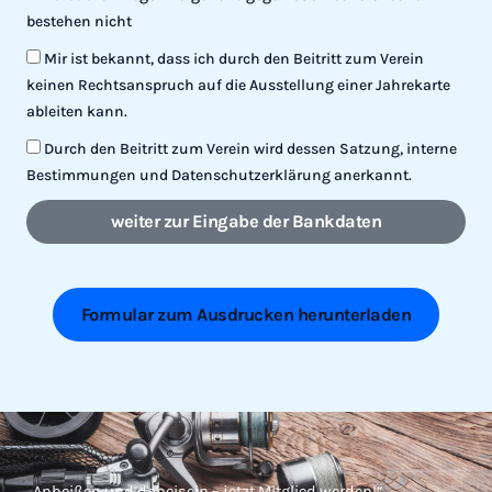
bestehen nicht
Mir ist bekannt, dass ich durch den Beitritt zum Verein
keinen Rechtsanspruch auf die Ausstellung einer Jahrekarte
ableiten kann.
Durch den Beitritt zum Verein wird dessen Satzung, interne
Bestimmungen und Datenschutzerklärung anerkannt.
weiter zur Eingabe der Bankdaten
A
l
t
Formular zum Ausdrucken herunterladen
e
r
n
a
t
i
„Anbeißen und dabeisein – jetzt Mitglied werden!“