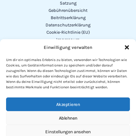
Satzung
Gebührenübersicht
Beitrittserklärung
Datenschutzerklärung
Cookie-Richtlinie (EU)
Impressum
Einwilligung verwalten
Addresse
Um dir ein optimales Erlebnis zu bieten, verwenden wir Technologien wie
Cookies, um Geräteinformationen zu speichern und/oder darauf
Vorstand:
Michael Herrler
zuzugreifen. Wenn du diesen Technologien zustimmst, können wir Daten
Alexander-von-Humboldt-Str. 23
wie das Surfverhalten oder eindeutige IDs auf dieser Website verarbeiten.
Wenn du deine Einwilligung nicht erteilst oder zurückziehst, können
94327 Bogen
bestimmte Merkmale und Funktionen beeinträchtigt werden.
Telefon
: 0151 - 64 51 61 60
Akzeptieren
Mail: info@fischereiverein-parkstetten.de
Ablehnen
Einstellungen ansehen
Copyright © 2026 Fischereiverein Parkstetten e.V. 1975 All