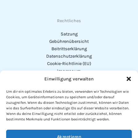
Rechtliches
Satzung
Gebührenübersicht
Beitrittserklärung
Datenschutzerklärung
Cookie-Richtlinie (EU)
Impressum
Einwilligung verwalten
Addresse
Um dir ein optimales Erlebnis zu bieten, verwenden wir Technologien wie
Cookies, um Geräteinformationen zu speichern und/oder darauf
Vorstand:
Michael Herrler
zuzugreifen. Wenn du diesen Technologien zustimmst, können wir Daten
Alexander-von-Humboldt-Str. 23
wie das Surfverhalten oder eindeutige IDs auf dieser Website verarbeiten.
Wenn du deine Einwilligung nicht erteilst oder zurückziehst, können
94327 Bogen
bestimmte Merkmale und Funktionen beeinträchtigt werden.
Telefon
: 0151 - 64 51 61 60
Akzeptieren
Mail: info@fischereiverein-parkstetten.de