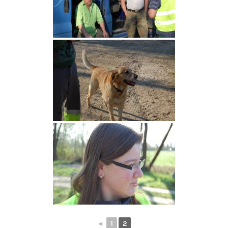
◄
1
2