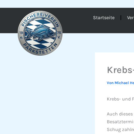
Zum
Inhalt
Startseite
Ver
springen
Krebs
Von
Michael He
Krebs- und F
Auch dieses 
Besatztermi
Schug zahlre